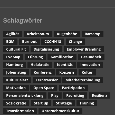
Schlagwörter
Agilität
Arbeitsraum
Augenhöhe
Barcamp
BGM
Burnout
CCCHH18
Change
Cultural Fit
Digitalisierung
Employer Branding
EvoMap
Führung
Gamification
Gesundheit
Hamburg
Holakratie
Identität
Innovation
Jobeinstieg
Konferenz
Konzern
Kultur
KulturPalast
Lerntransfer
Mitarbeiterbindung
Motivation
Open Space
Partizipation
Personalentwicklung
Play
Recruiting
Resilienz
Soziokratie
Start up
Strategie
Training
Transformation
Unternehmenskultur