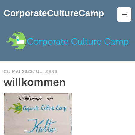
Zum
Inhalt
CorporateCultureCamp
M
springen
23. MAI 2023
ULI ZENS
willkommen