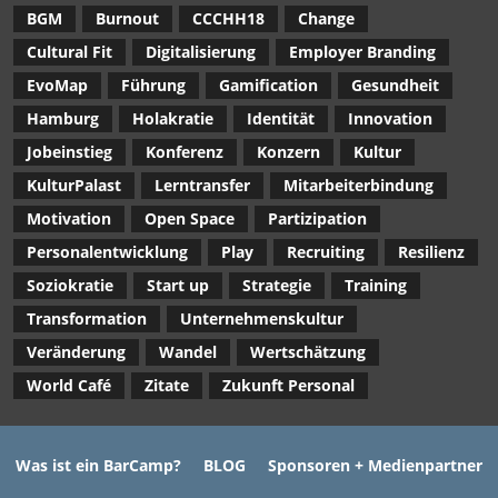
BGM
Burnout
CCCHH18
Change
Cultural Fit
Digitalisierung
Employer Branding
EvoMap
Führung
Gamification
Gesundheit
Hamburg
Holakratie
Identität
Innovation
Jobeinstieg
Konferenz
Konzern
Kultur
KulturPalast
Lerntransfer
Mitarbeiterbindung
Motivation
Open Space
Partizipation
Personalentwicklung
Play
Recruiting
Resilienz
Soziokratie
Start up
Strategie
Training
Transformation
Unternehmenskultur
Veränderung
Wandel
Wertschätzung
World Café
Zitate
Zukunft Personal
Was ist ein BarCamp?
BLOG
Sponsoren + Medienpartner