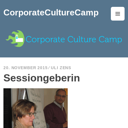
Zum
Inhalt
CorporateCultureCamp
M
springen
20. NOVEMBER 2015
ULI ZENS
Sessiongeberin