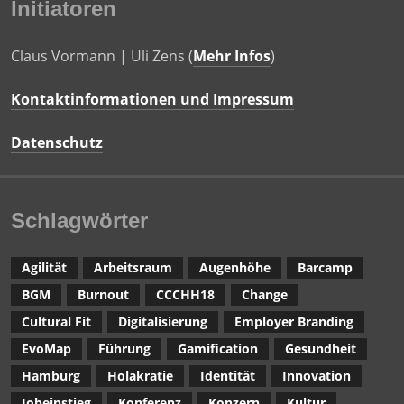
Initiatoren
Claus Vormann | Uli Zens (
Mehr Infos
)
Kontaktinformationen und Impressum
Datenschutz
Schlagwörter
Agilität
Arbeitsraum
Augenhöhe
Barcamp
BGM
Burnout
CCCHH18
Change
Cultural Fit
Digitalisierung
Employer Branding
EvoMap
Führung
Gamification
Gesundheit
Hamburg
Holakratie
Identität
Innovation
Jobeinstieg
Konferenz
Konzern
Kultur