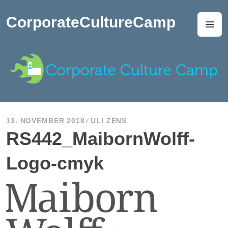
Zum
Inhalt
CorporateCultureCamp
M
springen
13. NOVEMBER 2018
ULI ZENS
RS442_MaibornWolff-
Logo-cmyk