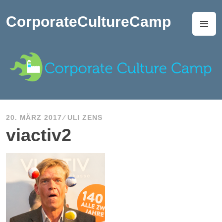
Zum
Inhalt
CorporateCultureCamp
M
springen
20. MÄRZ 2017
ULI ZENS
viactiv2