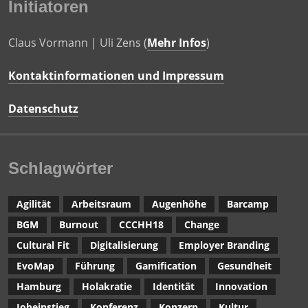
Initiatoren
Claus Vormann | Uli Zens (
Mehr Infos
)
Kontaktinformationen und Impressum
Datenschutz
Schlagwörter
Agilität
Arbeitsraum
Augenhöhe
Barcamp
BGM
Burnout
CCCHH18
Change
Cultural Fit
Digitalisierung
Employer Branding
EvoMap
Führung
Gamification
Gesundheit
Hamburg
Holakratie
Identität
Innovation
Jobeinstieg
Konferenz
Konzern
Kultur