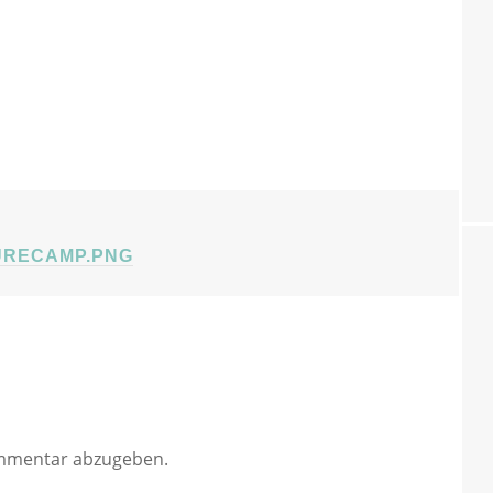
ATION
URECAMP.PNG
mmentar abzugeben.