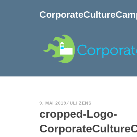
Zum
Inhalt
CorporateCultureCam
springen
9. MAI 2019
ULI ZENS
cropped-Logo-
CorporateCulture