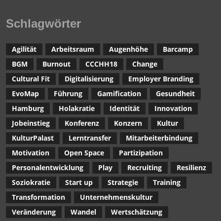
Schlagwörter
Agilität
Arbeitsraum
Augenhöhe
Barcamp
BGM
Burnout
CCCHH18
Change
Cultural Fit
Digitalisierung
Employer Branding
EvoMap
Führung
Gamification
Gesundheit
Hamburg
Holakratie
Identität
Innovation
Jobeinstieg
Konferenz
Konzern
Kultur
KulturPalast
Lerntransfer
Mitarbeiterbindung
Motivation
Open Space
Partizipation
Personalentwicklung
Play
Recruiting
Resilienz
Soziokratie
Start up
Strategie
Training
Transformation
Unternehmenskultur
Veränderung
Wandel
Wertschätzung