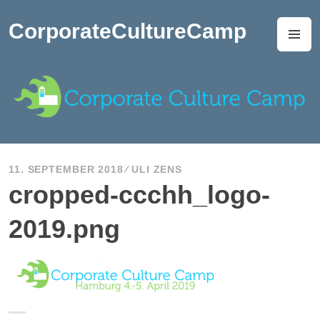
Zum
Inhalt
CorporateCultureCamp
M
springen
11. SEPTEMBER 2018
ULI ZENS
cropped-ccchh_logo-
2019.png