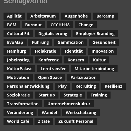
Schlagwörter
Agilität
Arbeitsraum
Augenhöhe
Barcamp
BGM
Burnout
CCCHH18
Change
Cultural Fit
Digitalisierung
Employer Branding
EvoMap
Führung
Gamification
Gesundheit
Hamburg
Holakratie
Identität
Innovation
Jobeinstieg
Konferenz
Konzern
Kultur
KulturPalast
Lerntransfer
Mitarbeiterbindung
Motivation
Open Space
Partizipation
Personalentwicklung
Play
Recruiting
Resilienz
Soziokratie
Start up
Strategie
Training
Transformation
Unternehmenskultur
Veränderung
Wandel
Wertschätzung
World Café
Zitate
Zukunft Personal