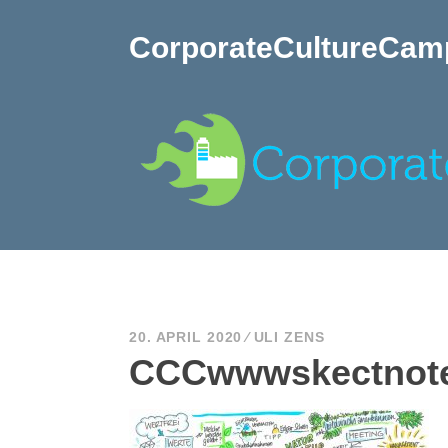
Zum
Inhalt
CorporateCultureCam
springen
20. APRIL 2020
ULI ZENS
CCCwwwskectnote