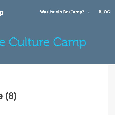
p
Was ist ein BarCamp?
BLOG
 (8)