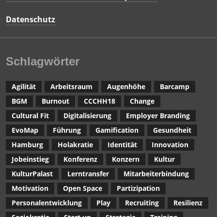
Datenschutz
Schlagwörter
Agilität
Arbeitsraum
Augenhöhe
Barcamp
BGM
Burnout
CCCHH18
Change
Cultural Fit
Digitalisierung
Employer Branding
EvoMap
Führung
Gamification
Gesundheit
Hamburg
Holakratie
Identität
Innovation
Jobeinstieg
Konferenz
Konzern
Kultur
KulturPalast
Lerntransfer
Mitarbeiterbindung
Motivation
Open Space
Partizipation
Personalentwicklung
Play
Recruiting
Resilienz