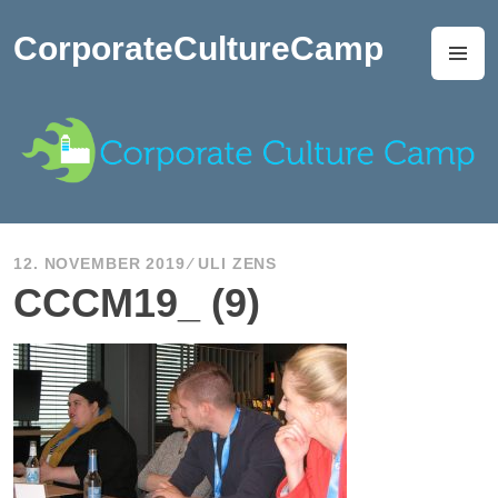
Zum
Inhalt
CorporateCultureCamp
M
springen
12. NOVEMBER 2019
ULI ZENS
CCCM19_ (9)