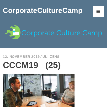
Zum
Inhalt
CorporateCultureCamp
M
springen
12. NOVEMBER 2019
ULI ZENS
CCCM19_ (25)