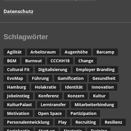
Datenschutz
Schlagwörter
Agilität
Arbeitsraum
Augenhöhe
Barcamp
BGM
Burnout
CCCHH18
Change
Cultural Fit
Digitalisierung
Employer Branding
EvoMap
Führung
Gamification
Gesundheit
Hamburg
Holakratie
Identität
Innovation
Jobeinstieg
Konferenz
Konzern
Kultur
KulturPalast
Lerntransfer
Mitarbeiterbindung
Motivation
Open Space
Partizipation
Personalentwicklung
Play
Recruiting
Resilienz
Soziokratie
Start up
Strategie
Training