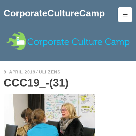
Zum
Inhalt
CorporateCultureCamp
M
springen
9. APRIL 2019
ULI ZENS
CCC19_-(31)