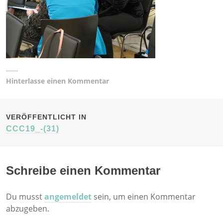
Hinterlasse einen Kommentar
BEITRAGSNAVIGATION
VERÖFFENTLICHT IN
CCC19_-(31)
Schreibe einen Kommentar
Du musst
angemeldet
sein, um einen Kommentar
abzugeben.