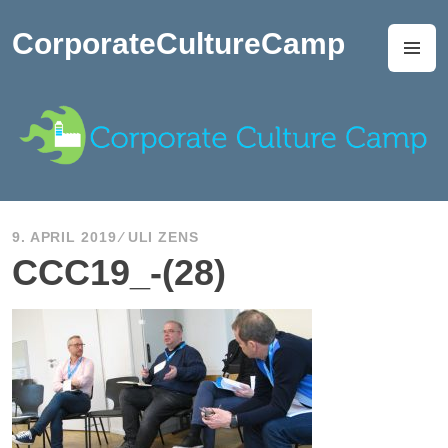
Zum
Inhalt
CorporateCultureCamp
M
springen
9. APRIL 2019
ULI ZENS
CCC19_-(28)