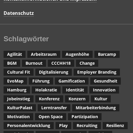
Datenschutz
Schlagwörter
Agilität
Arbeitsraum
Augenhöhe
Barcamp
BGM
Burnout
CCCHH18
Change
Cultural Fit
Digitalisierung
Employer Branding
EvoMap
Führung
Gamification
Gesundheit
Hamburg
Holakratie
Identität
Innovation
Jobeinstieg
Konferenz
Konzern
Kultur
KulturPalast
Lerntransfer
Mitarbeiterbindung
Motivation
Open Space
Partizipation
Personalentwicklung
Play
Recruiting
Resilienz