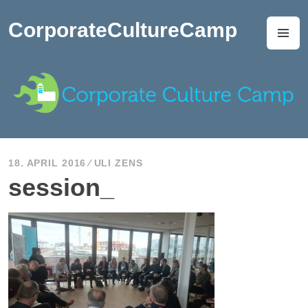
Zum
Inhalt
CorporateCultureCamp
M
springen
18. APRIL 2016
ULI ZENS
session_