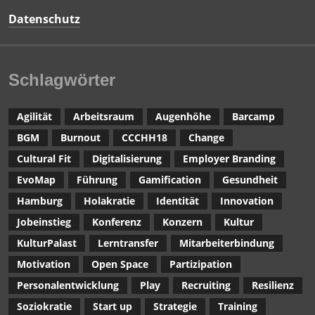
Datenschutz
Schlagwörter
Agilität
Arbeitsraum
Augenhöhe
Barcamp
BGM
Burnout
CCCHH18
Change
Cultural Fit
Digitalisierung
Employer Branding
EvoMap
Führung
Gamification
Gesundheit
Hamburg
Holakratie
Identität
Innovation
Jobeinstieg
Konferenz
Konzern
Kultur
KulturPalast
Lerntransfer
Mitarbeiterbindung
Motivation
Open Space
Partizipation
Personalentwicklung
Play
Recruiting
Resilienz
Soziokratie
Start up
Strategie
Training