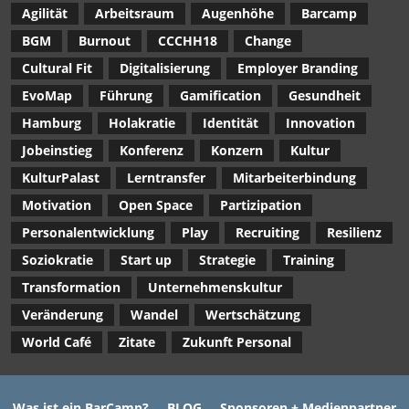
Agilität
Arbeitsraum
Augenhöhe
Barcamp
BGM
Burnout
CCCHH18
Change
Cultural Fit
Digitalisierung
Employer Branding
EvoMap
Führung
Gamification
Gesundheit
Hamburg
Holakratie
Identität
Innovation
Jobeinstieg
Konferenz
Konzern
Kultur
KulturPalast
Lerntransfer
Mitarbeiterbindung
Motivation
Open Space
Partizipation
Personalentwicklung
Play
Recruiting
Resilienz
Soziokratie
Start up
Strategie
Training
Transformation
Unternehmenskultur
Veränderung
Wandel
Wertschätzung
World Café
Zitate
Zukunft Personal
Was ist ein BarCamp?
BLOG
Sponsoren + Medienpartner