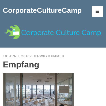
Zum
Inhalt
CorporateCultureCamp
M
springen
10. APRIL 2016
HERWIG KUMMER
Empfang