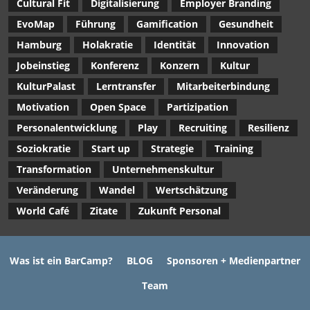
Cultural Fit
Digitalisierung
Employer Branding
EvoMap
Führung
Gamification
Gesundheit
Hamburg
Holakratie
Identität
Innovation
Jobeinstieg
Konferenz
Konzern
Kultur
KulturPalast
Lerntransfer
Mitarbeiterbindung
Motivation
Open Space
Partizipation
Personalentwicklung
Play
Recruiting
Resilienz
Soziokratie
Start up
Strategie
Training
Transformation
Unternehmenskultur
Veränderung
Wandel
Wertschätzung
World Café
Zitate
Zukunft Personal
Was ist ein BarCamp?
BLOG
Sponsoren + Medienpartner
Team