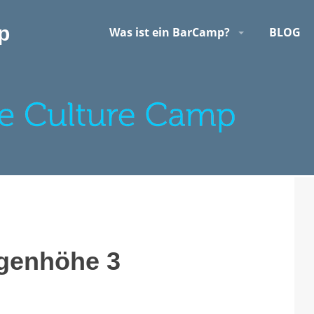
p
Was ist ein BarCamp?
BLOG
genhöhe 3