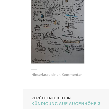
Hinterlasse einen Kommentar
BEITRAGSNAVIG
VERÖFFENTLICHT IN
KÜNDIGUNG AUF AUGENHÖHE 3