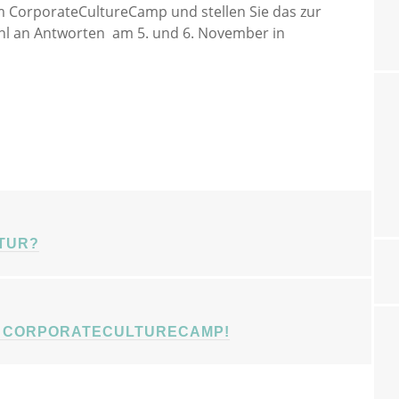
CorporateCultureCamp und stellen Sie das zur
zahl an Antworten am 5. und 6. November in
ATION
LTUR?
AM CORPORATECULTURECAMP!