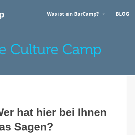
p
Was ist ein BarCamp?
BLOG
r hat hier bei Ihnen
as Sagen?