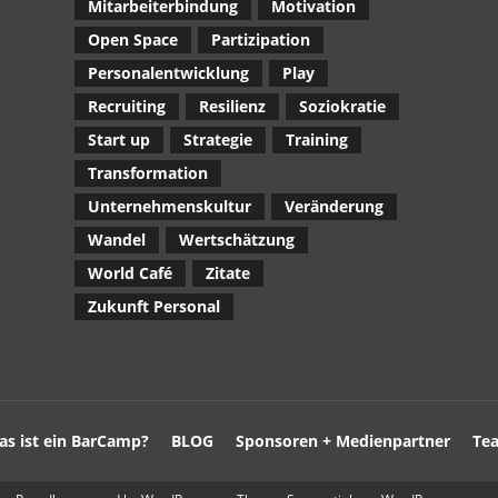
Mitarbeiterbindung
Motivation
Open Space
Partizipation
Personalentwicklung
Play
Recruiting
Resilienz
Soziokratie
Start up
Strategie
Training
Transformation
Unternehmenskultur
Veränderung
Wandel
Wertschätzung
World Café
Zitate
Zukunft Personal
s ist ein BarCamp?
BLOG
Sponsoren + Medienpartner
Te