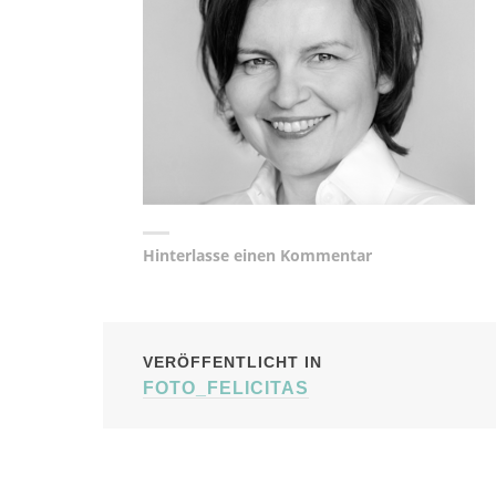
Hinterlasse einen Kommentar
BEITRAGSNAVIG
VERÖFFENTLICHT IN
FOTO_FELICITAS