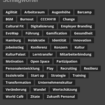
Agilität
Arbeitsraum
Augenhöhe
Barcamp
BGM
Burnout
CCCHH18
Change
Cultural Fit
Digitalisierung
Employer Branding
EvoMap
Führung
Gamification
Gesundheit
Hamburg
Holakratie
Identität
Innovation
Jobeinstieg
Konferenz
Konzern
Kultur
KulturPalast
Lerntransfer
Mitarbeiterbindung
Motivation
Open Space
Partizipation
Personalentwicklung
Play
Recruiting
Resilienz
Soziokratie
Start up
Strategie
Training
Transformation
Unternehmenskultur
Veränderung
Wandel
Wertschätzung
World Café
Zitate
Zukunft Personal