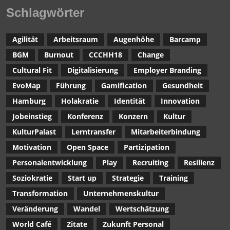
Schlagwörter
Agilität
Arbeitsraum
Augenhöhe
Barcamp
BGM
Burnout
CCCHH18
Change
Cultural Fit
Digitalisierung
Employer Branding
EvoMap
Führung
Gamification
Gesundheit
Hamburg
Holakratie
Identität
Innovation
Jobeinstieg
Konferenz
Konzern
Kultur
KulturPalast
Lerntransfer
Mitarbeiterbindung
Motivation
Open Space
Partizipation
Personalentwicklung
Play
Recruiting
Resilienz
Soziokratie
Start up
Strategie
Training
Transformation
Unternehmenskultur
Veränderung
Wandel
Wertschätzung
World Café
Zitate
Zukunft Personal