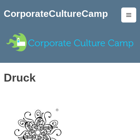
Zum
Inhalt
CorporateCultureCamp
M
springen
Druck