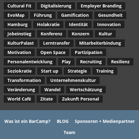
Cultural Fit
Digitalisierung
Employer Branding
EvoMap
Führung
Gamification
Gesundheit
Hamburg
Holakratie
Identität
Innovation
Jobeinstieg
Konferenz
Konzern
Kultur
KulturPalast
Lerntransfer
Mitarbeiterbindung
Motivation
Open Space
Partizipation
Personalentwicklung
Play
Recruiting
Resilienz
Soziokratie
Start up
Strategie
Training
Transformation
Unternehmenskultur
Veränderung
Wandel
Wertschätzung
World Café
Zitate
Zukunft Personal
Was ist ein BarCamp?
BLOG
Sponsoren + Medienpartner
Team