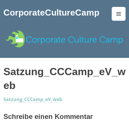
Zum
Inhalt
CorporateCultureCamp
M
springen
Satzung_CCCamp_eV_w
eb
Satzung_CCCamp_eV_web
Schreibe einen Kommentar