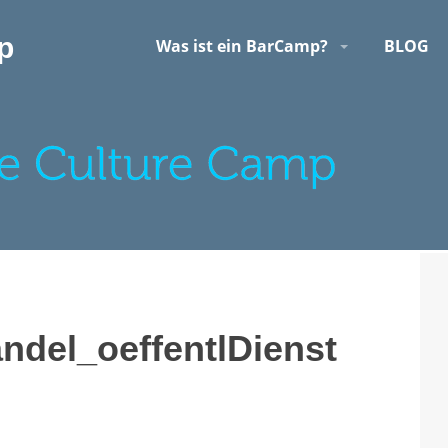
p
Was ist ein BarCamp?
BLOG
del_oeffentlDienst